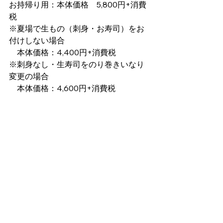
お持帰り用：本体価格　5,800円+消費
税
※夏場で生もの（刺身・お寿司）をお
付けしない場合
　本体価格：4,400円+消費税
※刺身なし・生寿司をのり巻きいなり
変更の場合
　本体価格：4,600円+消費税
※事前にご予約（ご利用の5前まで）の
上　5食以上でのご注文でお願い致しま
す。
※写真は、イメージです。仕入の都
合・季節によって内容が変更になりま
す。
お料理