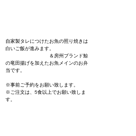
自家製タレにつけたお魚の照り焼きは
白いご飯が進みます。
＆房州ブランド鯨
の竜田揚げを加えたお魚メインのお弁
当です。
※事前ご予約をお願い致します。 
※ご注文は、5食以上でお願い致しま
す。
※仕入の都合・季節により内容が変更
になります。
ロケ弁当
お弁当